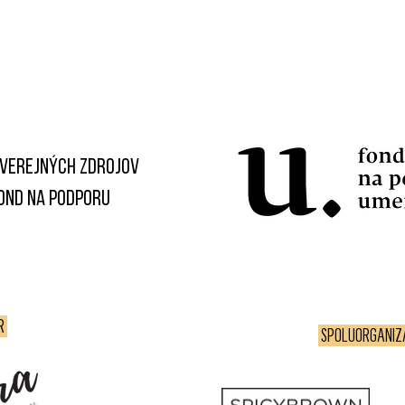
OBNÉ LETO
NAPÍSALI O NÁS
PROGRAM 2026
 verejných zdrojov
fond na podporu
R
SPOLUORGANI