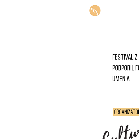
HUD
festival z
podporil 
umenia
ORGANIZÁTO