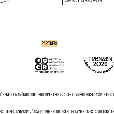
PARTNERI
točnené s finančnou podporou ministerstva cestovného ruchu a športu slo
ekt je realizovaný vďaka podpore európskeho hlavného mesta kultúry t