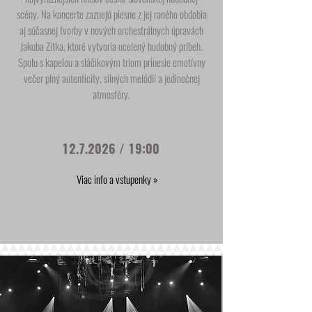
scény. Na koncerte zaznejú piesne z jej raného obdobia
aj súčasnej tvorby v nových orchestrálnych úpravách
Jakuba Zitka, ktoré vytvoria ucelený hudobný príbeh.
Spolu s kapelou a sláčikovým triom prinesie emotívny
večer plný autenticity, silných melódií a jedinečnej
atmosféry.
12.7.2026
/ 19:00
Viac info a vstupenky »