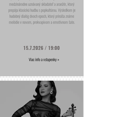
medzinárodne uznávaný skladateľ a aranžér, ktorý
prepája klasickú hudbu s popkultúrou. Výsledkom je
hudobný dialóg dvoch epoch, ktorý prináša známe
melódie v novom, prekvapivom a emotívnom šate.
15.7.2026
/ 19:00
Viac info a vstupenky »