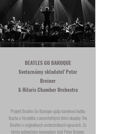
BEATLES GO BAROQUE
Svetoznámy skladateľ Peter
Breiner
& Hilaris Chamber Orchestra
Projekt Beatles Go Baroque spája barokovú hudbu
Bacha a Vivaldiho s nesmrteľnými hitmi skupiny The
Beatles v originálnych orchestrálnych úpravách. Za
týmto jedinečným konceptom stojí Peter Breiner,