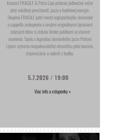
Koncert FRAGILE & Petra Lipu prinesie jedinečný večer
plný vokálnej precíznosti, jazzu a hudobnej energie.
Skupina FRAGILE patrí medzi najúspešnejšie slovenské
a cappella zoskupenia a svojimi originálnymi úpravami
známych hitov si získala široké publikum aj viaceré
ocenenia. Spolu s legendou slovenského jazzu Petrom
Lipom vytvoria neopakovateľnú atmosféru plnú humoru,
improvizácie a radosti z hudby.
5.7.2026 / 19:00
Viac info a vstupenky »