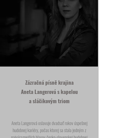
Zázračná písně krajina
Aneta Langerová s kapelou
a sláčikovým triom
Aneta Langerová oslavuje dvadsať rokov úspešnej
hudobnej kariéry, počas ktorej sa stala jedným z
najvýraznejších hlasov česko-slovenskej hudobnej