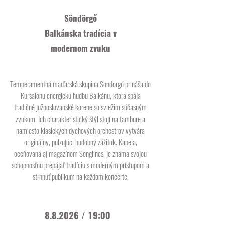
Söndörgő
Balkánska tradícia v
modernom zvuku
Temperamentná maďarská skupina Söndörgő prináša do
Kursalonu energickú hudbu Balkánu, ktorá spája
tradičné južnoslovanské korene so sviežim súčasným
zvukom. Ich charakteristický štýl stojí na tambure a
namiesto klasických dychových orchestrov vytvára
originálny, pulzujúci hudobný zážitok. Kapela,
oceňovaná aj magazínom Songlines, je známa svojou
schopnosťou prepájať tradíciu s moderným prístupom a
strhnúť publikum na každom koncerte.
8.8.2026 / 19:00