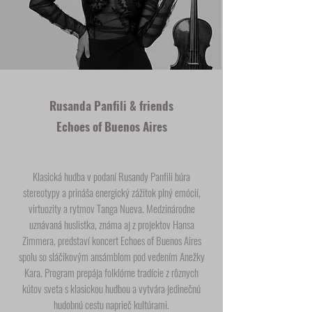
Rusanda Panfili & friends
Echoes of Buenos Aires
Klasická hudba v podaní Rusandy Panfili búra
stereotypy a prináša energický zážitok plný emócií,
virtuozity a rytmov Tanga Nueva. Medzinárodne
uznávaná huslistka, známa aj z projektov Hansa
Zimmera, predstaví koncert Echoes of Buenos Aires
spolu so sláčikovým ansámblom pod vedením Anežky
Kara. Program prepája folklórne tradície z rôznych
kútov sveta s klasickou hudbou a vytvára jedinečnú
hudobnú cestu naprieč kultúrami.