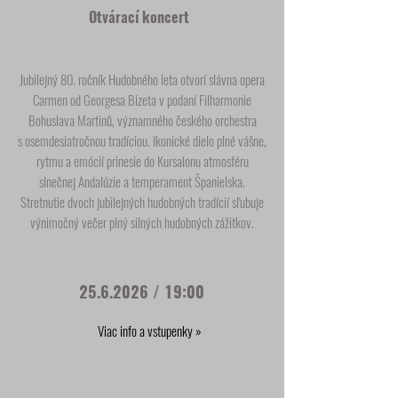
Otvárací koncert
Jubilejný 80. ročník Hudobného leta otvorí slávna opera
Carmen od Georgesa Bizeta v podaní Filharmonie
Bohuslava Martinů, významného českého orchestra
s osemdesiatročnou tradíciou. Ikonické dielo plné vášne,
rytmu a emócií prinesie do Kursalonu atmosféru
slnečnej Andalúzie a temperament Španielska.
Stretnutie dvoch jubilejných hudobných tradícií sľubuje
výnimočný večer plný silných hudobných zážitkov.
25.6.2026
/ 19:00
Viac info a vstupenky »