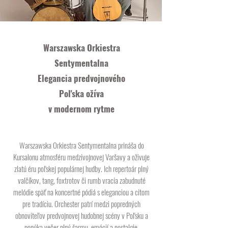
Warszawska Orkiestra
Sentymentalna
Elegancia predvojnového
Poľska ožíva
v modernom rytme
Warszawska Orkiestra Sentymentalna prináša do
Kursalonu atmosféru medzivojnovej Varšavy a oživuje
zlatú éru poľskej populárnej hudby. Ich repertoár plný
valčíkov, tang, foxtrotov či rumb vracia zabudnuté
melódie späť na koncertné pódiá s eleganciou a citom
pre tradíciu. Orchester patrí medzi popredných
obnoviteľov predvojnovej hudobnej scény v Poľsku a
ponúka večer plný šarmu, emócií a nostalgie.