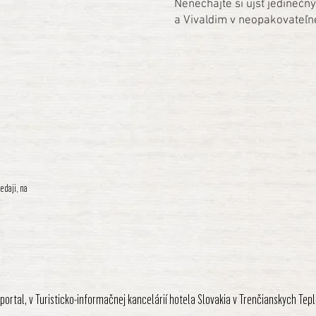
Nenechajte si ujsť jedinečn
a Vivaldim v neopakovateľn
edaji, na
tportal, v
Turisticko-informačnej kancelárií hotela Slovakia v Trenčianskych Tep