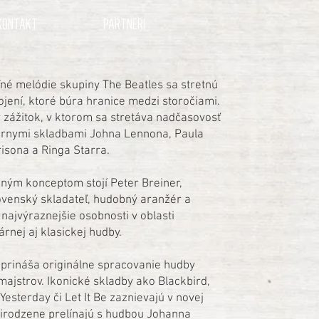
KONTAKT
PARTNERI
é melódie skupiny The Beatles sa stretnú
ení, ktoré búra hranice medzi storočiami.
 zážitok, v ktorom sa stretáva nadčasovosť
árnymi skladbami Johna Lennona, Paula
sona a Ringa Starra.
ným konceptom stojí Peter Breiner,
venský skladateľ, hudobný aranžér a
i najvýraznejšie osobnosti v oblasti
rnej aj klasickej hudby.
 prináša originálne spracovanie hudby
majstrov. Ikonické skladby ako Blackbird,
esterday či Let It Be zaznievajú v novej
irodzene prelínajú s hudbou Johanna