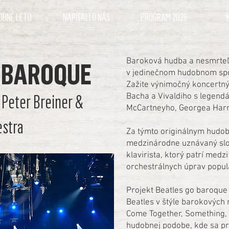
OBNÉ LETO
NAPÍSALI O NÁS
PROGRAM 2026
Baroková hudba a nesmrteľn
 BAROQUE
v jedinečnom hudobnom spoj
Zažite výnimočný koncertný
Peter Breiner &
Bacha a Vivaldiho s legend
McCartneyho, Georgea Harri
estra
Za týmto originálnym hudob
medzinárodne uznávaný slo
klavirista, ktorý patrí medz
orchestrálnych úprav populá
Projekt Beatles go baroque
Beatles v štýle barokových 
Come Together, Something, Y
hudobnej podobe, kde sa pr