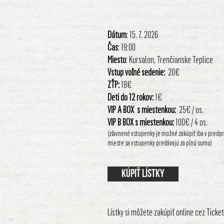
Dátum
: 15. 7. 2026
Čas
: 19:00
Miesto
: Kursalon, Trenčianske Teplice
Vstup voľné sedenie
:
20€
ZŤP:
18€
Deti do 12 rokov:
1€
VIP A BOX s miestenkou:
25€ / os.
VIP B BOX s miestenkou:
100€ / 4 os.
(zľavnené vstupenky je možné zakúpiť iba v predpr
mieste sa vstupenky predávajú za plnú sumu)
Kúpiť lístky
Lístky si môžete zakúpiť online cez Ticke