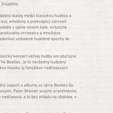
 Vivaldiho.
udobný dialóg medzi klasickou hudbou a
ravý, emotívny a prekvapivý zároveň.
elódie v úplne novom šate, virtuózne
 barokového orchestra a množstvo
zdanlivo vzdialené hudobné epochy do
lasický koncert vážnej hudby ani obyčajná
The Beatles. Je to nevšedný hudobný
níkov klasiky aj fanúšikov nadčasových
odný úspech a albumy zo série Beatles Go
inovými. Peter Breiner svojimi aranžmánmi
 nadčasová, a to bez ohľadu na obdobie, v