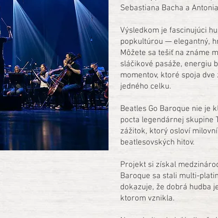
Sebastiana Bacha a Antonia
Výsledkom je fascinujúci h
popkultúrou — elegantný, h
Môžete sa tešiť na známe m
sláčikové pasáže, energiu
momentov, ktoré spoja dve 
jedného celku.
Beatles Go Baroque nie je k
pocta legendárnej skupine 
zážitok, ktorý osloví milov
beatlesovských hitov.
Projekt si získal medzinár
Baroque sa stali multi-plat
dokazuje, že dobrá hudba je
ktorom vznikla.