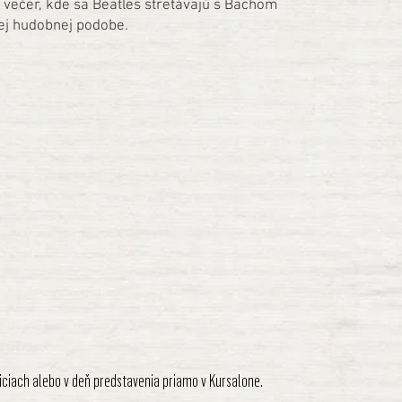
ý večer, kde sa Beatles stretávajú s Bachom
ej hudobnej podobe.
liciach alebo v deň predstavenia priamo v Kursalone.