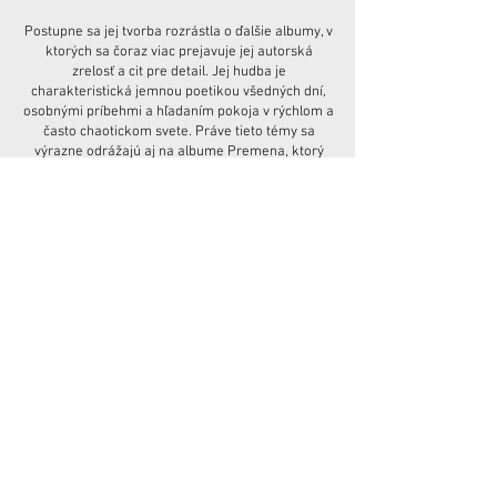
Postupne sa jej tvorba rozrástla o ďalšie albumy, v
ktorých sa čoraz viac prejavuje jej autorská
zrelosť a cit pre detail. Jej hudba je
charakteristická jemnou poetikou všedných dní,
osobnými príbehmi a hľadaním pokoja v rýchlom a
často chaotickom svete. Práve tieto témy sa
výrazne odrážajú aj na albume Premena, ktorý
nám prináša pohľad na pozitívne, tiché zmeny v
živote – ako sériu malých krokov smerom k lepšej
verzii seba samých, nesených vierou, nádejou a
vnútorným pokojom.
Za svoju hudbu získala viacero uznaní, vrátane
nominácie na Slovenku roka v kategórii umenie a
kultúra, ocenenia Krištáľové krídlo či titulu
Speváčka roka v ankete Osobnosť televíznej
obrazovky.
Zastavte sa, spomaľte a zažite v Kursalone večer
plný úsmevu a hudby, ktorá bude znieť a hriať vo
vašom vnútri.