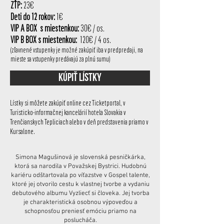
ZŤP:
23€
Deti do 12 rokov:
1€
VIP A BOX s miestenkou:
30€ / os.
VIP B BOX s miestenkou:
120€ / 4 os.
(zľavnené vstupenky je možné zakúpiť iba v predpredaji, na
mieste sa vstupenky predávajú za plnú sumu)
Kúpiť lístky
Lístky si môžete zakúpiť online cez Ticketportal, v
Turisticko-informačnej kancelárií hotela Slovakia v
Trenčianskych Tepliciach alebo v deň predstavenia priamo v
Kursalone.
Simona Magušinová je slovenská pesničkárka,
ktorá sa narodila v Považskej Bystrici. Hudobnú
kariéru odštartovala po víťazstve v Gospel talente,
ktoré jej otvorilo cestu k vlastnej tvorbe a vydaniu
debutového albumu Vyzliecť si človeka. Jej tvorba
je charakteristická osobnou výpoveďou a
schopnosťou preniesť emóciu priamo na
poslucháča.